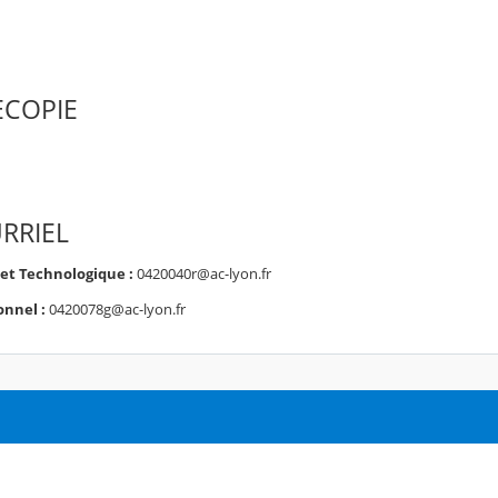
ECOPIE
RRIEL
 et Technologique :
0420040r@ac-lyon.fr
onnel :
0420078g@ac-lyon.fr