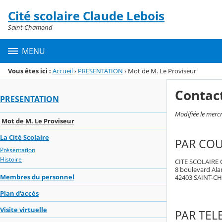
Panneau de gestion des cookies
Cité scolaire Claude Lebois
Menu de la rubrique
Contenu
Saint-Chamond
MENU
Vous êtes ici :
Accueil
›
PRESENTATION
›
Mot de M. Le Proviseur
Contac
PRESENTATION
Modifiée le mercr
Mot de M. Le Proviseur
La Cité Scolaire
PAR COU
Présentation
Histoire
CITE SCOLAIRE
8 boulevard Ala
Membres du personnel
42403 SAINT-
Plan d'accès
Visite virtuelle
PAR TE