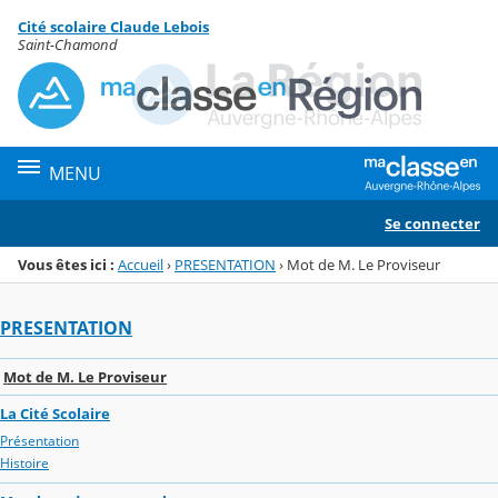
Panneau de gestion des cookies
Cité scolaire Claude Lebois
Menu de la rubrique
Contenu
Saint-Chamond
MENU
Se connecter
Vous êtes ici :
Accueil
›
PRESENTATION
›
Mot de M. Le Proviseur
PRESENTATION
Mot de M. Le Proviseur
La Cité Scolaire
Présentation
Histoire