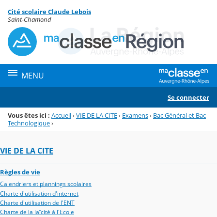
Panneau de gestion des cookies
Cité scolaire Claude Lebois
Menu de la rubrique
Contenu
Saint-Chamond
MENU
Se connecter
Vous êtes ici :
Accueil
›
VIE DE LA CITE
›
Examens
›
Bac Général et Bac
Technologique
›
VIE DE LA CITE
Règles de vie
Calendriers et plannings scolaires
Charte d'utilisation d'internet
Charte d'utilisation de l'ENT
Charte de la laïcité à l'Ecole