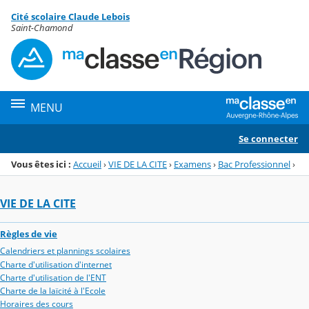
Panneau de gestion des cookies
Cité scolaire Claude Lebois
Menu de la rubrique
Contenu
Saint-Chamond
MENU
Se connecter
Vous êtes ici :
Accueil
›
VIE DE LA CITE
›
Examens
›
Bac Professionnel
›
VIE DE LA CITE
Règles de vie
Calendriers et plannings scolaires
Charte d'utilisation d'internet
Charte d'utilisation de l'ENT
Charte de la laïcité à l'Ecole
Horaires des cours