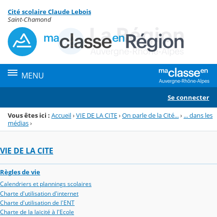
Panneau de gestion des cookies
Cité scolaire Claude Lebois
Menu de la rubrique
Contenu
Saint-Chamond
MENU
Se connecter
Vous êtes ici :
Accueil
›
VIE DE LA CITE
›
On parle de la Cité...
›
... dans les
médias
›
VIE DE LA CITE
Règles de vie
Calendriers et plannings scolaires
Charte d'utilisation d'internet
Charte d'utilisation de l'ENT
Charte de la laïcité à l'Ecole