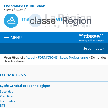
Panneau de gestion des cookies
Cité scolaire Claude Lebois
Menu de la rubrique
Contenu
Saint-Chamond
MENU
Se connecter
Vous êtes ici :
Accueil
›
FORMATIONS
›
Lycée Professionnel
›
Demandes
de mini-stages
FORMATIONS
Lycée Général et Technologique
Secondes
Premières
Terminales
BTS