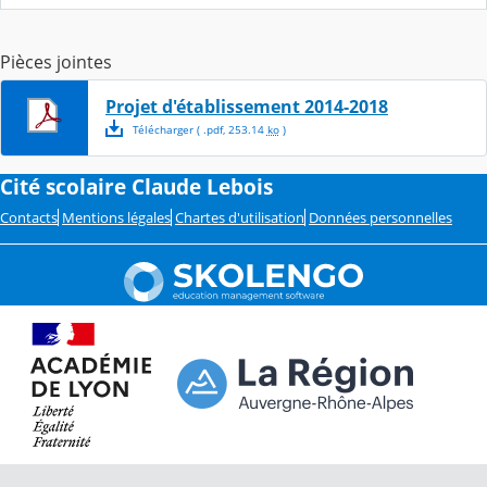
Pièces jointes
Projet d'établissement 2014-2018
Télécharger
( .
pdf
,
253.14
ko
)
Cité scolaire Claude Lebois
Contacts
Mentions légales
Chartes d'utilisation
Données personnelles