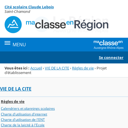
Panneau de gestion des cookies
Cité scolaire Claude Lebois
Menu de la rubrique
Contenu
Saint-Chamond
MENU
Se connecter
Vous êtes ici :
Accueil
›
VIE DE LA CITE
›
Règles de vie
›
Projet
d'établissement
VIE DE LA CITE
Règles de vie
Calendriers et plannings scolaires
Charte d'utilisation d'internet
Charte d'utilisation de l'ENT
Charte de la laïcité à l'Ecole