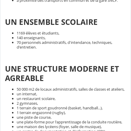
à proximité des transports en commun et de la gare SNCF.
UN ENSEMBLE SCOLAIRE
1169 élèves et étudiants,
140 enseignants,
70 personnels administratifs, d'intendance, techniques,
d'entretien.
UNE STRUCTURE MODERNE ET
AGREABLE
50 000 m2 de locaux administratifs, salles de classes et ateliers,
un internat,
un restaurant scolaire,
2 gymnases,
1 terrain de sport goudronné (basket, handball...),
1 terrain engazonné (rugby),
une piste de course,
une plate-forme pour l'apprentissage de la conduite routière,
une maison des lycéens (foyer, salle de musique),