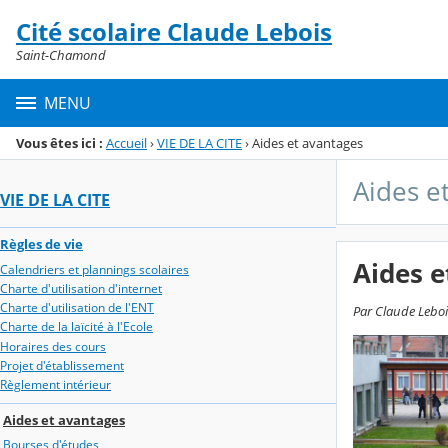
Panneau de gestion des cookies
Cité scolaire Claude Lebois
Menu de la rubrique
Contenu
Saint-Chamond
MENU
Vous êtes ici :
Accueil
›
VIE DE LA CITE
›
Aides et avantages
Aides e
VIE DE LA CITE
Règles de vie
Aides e
Calendriers et plannings scolaires
Charte d'utilisation d'internet
Charte d'utilisation de l'ENT
Par Claude Leboi
Charte de la laïcité à l'Ecole
Horaires des cours
Projet d'établissement
Règlement intérieur
Aides et avantages
Bourses d'études