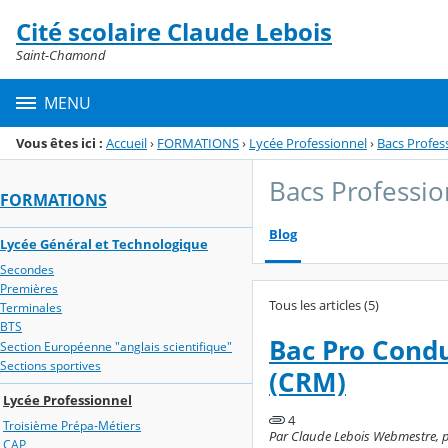
Panneau de gestion des cookies
Cité scolaire Claude Lebois
Menu de la rubrique
Contenu
Saint-Chamond
MENU
Vous êtes ici :
Accueil
›
FORMATIONS
›
Lycée Professionnel
›
Bacs Profes
Bacs Professio
FORMATIONS
Blog
Lycée Général et Technologique
Secondes
Premières
Tous les articles (5)
Terminales
BTS
Bac Pro Cond
Section Européenne "anglais scientifique"
Sections sportives
(CRM)
Lycée Professionnel
4
Troisième Prépa-Métiers
Par Claude Lebois Webmestre, pu
CAP