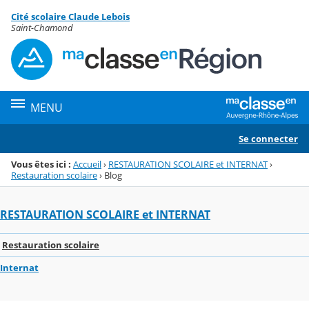
Panneau de gestion des cookies
Cité scolaire Claude Lebois
Menu de la rubrique
Contenu
Saint-Chamond
MENU
Se connecter
Vous êtes ici :
Accueil
›
RESTAURATION SCOLAIRE et INTERNAT
›
Restauration scolaire
›
Blog
RESTAURATION SCOLAIRE et INTERNAT
Restauration scolaire
Internat