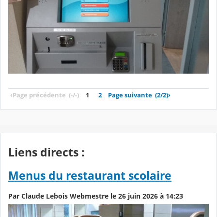
‹
Page précédente
(-/-)
1
2
Page suivante
(2/2)
›
Liens directs :
Menus du restaurant scolaire
Par Claude Lebois Webmestre le 26 juin 2026 à 14:23