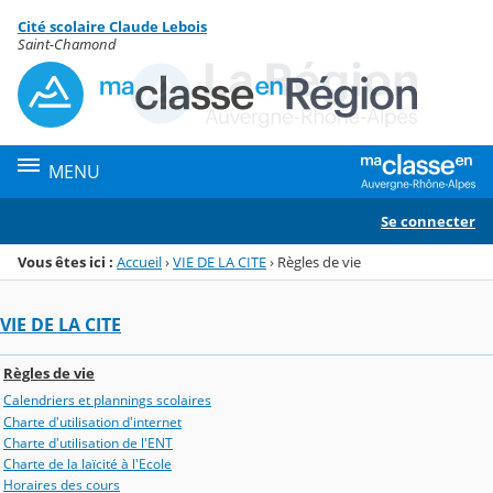
Panneau de gestion des cookies
Cité scolaire Claude Lebois
Menu de la rubrique
Contenu
Saint-Chamond
MENU
Se connecter
Vous êtes ici :
Accueil
›
VIE DE LA CITE
›
Règles de vie
VIE DE LA CITE
Règles de vie
Calendriers et plannings scolaires
Charte d'utilisation d'internet
Charte d'utilisation de l'ENT
Charte de la laïcité à l'Ecole
Horaires des cours