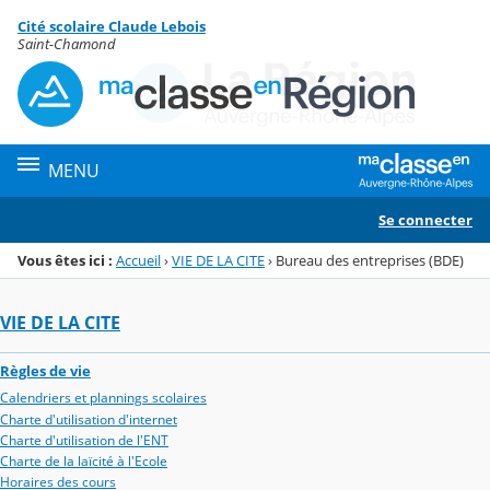
Panneau de gestion des cookies
Cité scolaire Claude Lebois
Menu de la rubrique
Contenu
Saint-Chamond
MENU
Se connecter
Vous êtes ici :
Accueil
›
VIE DE LA CITE
›
Bureau des entreprises (BDE)
VIE DE LA CITE
Règles de vie
Calendriers et plannings scolaires
Charte d'utilisation d'internet
Charte d'utilisation de l'ENT
Charte de la laïcité à l'Ecole
Horaires des cours