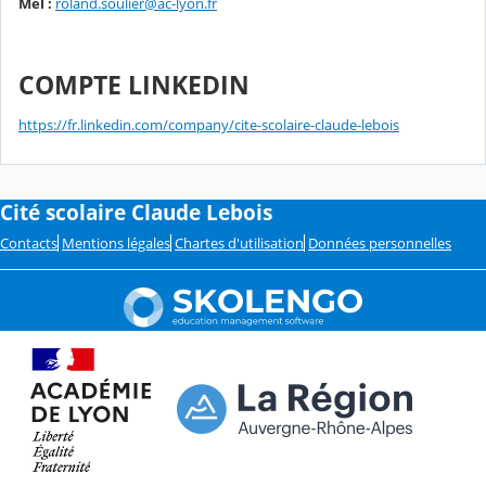
Mél :
roland.soulier@ac-lyon.fr
COMPTE LINKEDIN
https://fr.linkedin.com/company/cite-scolaire-claude-lebois
Cité scolaire Claude Lebois
Contacts
Mentions légales
Chartes d'utilisation
Données personnelles