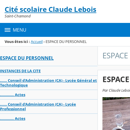
Panneau de gestion des cookies
Cité scolaire Claude Lebois
Menu de la rubrique
Contenu
Saint-Chamond
MENU
Vous êtes ici :
Accueil
›
ESPACE DU PERSONNEL
ESPACE
ESPACE DU PERSONNEL
INSTANCES DE LA CITE
ESPAC
...... Conseil d'Administration (CA) - Lycée Général et
Technologique
Par Claude Leboi
............ Actes
...... Conseil d'Administration (CA) - Lycée
Professionnel
............ Actes