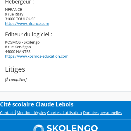
Hébergeur :
NFRANCE
9 rue Ritay
31000 TOULOUSE
https://www.nfrance.com
Editeur du logiciel :
KOSMOS - Skolengo
8 rue Kervégan
44000 NANTES
https://www.kosmos-education.com
Litiges
[À compléter]
Cité scolaire Claude Lebois
Contacts
Mentions légales
Chartes d'utilisation
Données personnelles