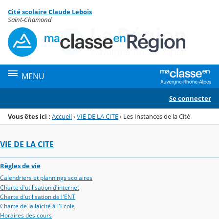
Panneau de gestion des cookies
Cité scolaire Claude Lebois
Menu de la rubrique
Contenu
Saint-Chamond
MENU
Se connecter
Vous êtes ici :
Accueil
›
VIE DE LA CITE
›
Les Instances de la Cité
VIE DE LA CITE
Règles de vie
Calendriers et plannings scolaires
Charte d'utilisation d'internet
Charte d'utilisation de l'ENT
Charte de la laïcité à l'Ecole
Horaires des cours