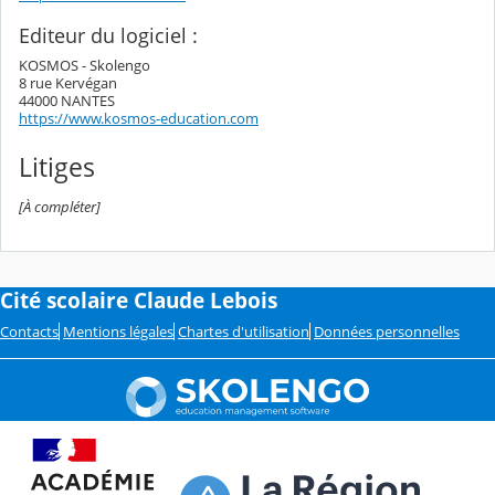
Editeur du logiciel :
KOSMOS - Skolengo
8 rue Kervégan
44000 NANTES
https://www.kosmos-education.com
Litiges
[À compléter]
Cité scolaire Claude Lebois
Contacts
Mentions légales
Chartes d'utilisation
Données personnelles