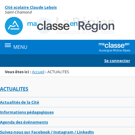
Panneau de gestion des cookies
Cité scolaire Claude Lebois
Menu de la rubrique
Contenu
Saint-Chamond
MENU
Se connecter
Vous êtes ici :
Accueil
›
ACTUALITES
ACTUALITES
Actualités de la Cité
Informations pédagogiques
Agenda des événements
Suivez-nous sur Facebook / Instagram / LinkedIn