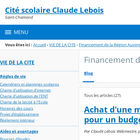
Panneau de gestion des cookies
Cité scolaire Claude Lebois
Menu de la rubrique
Contenu
Saint-Chamond
MENU
Vous êtes ici :
Accueil
›
VIE DE LA CITE
›
Financement de la Région Auver
Financement d
VIE DE LA CITE
Blog
Règles de vie
Calendriers et plannings scolaires
Charte d'utilisation d'internet
Tous les articles (27)
Charte d'utilisation de l'ENT
Charte de la laïcité à l'Ecole
Achat d'une m
Horaires des cours
Projet d'établissement
pour un budge
Règlement intérieur
Aides et avantages
Par Claude Lebois Webmestre, pub
Bourses d'études