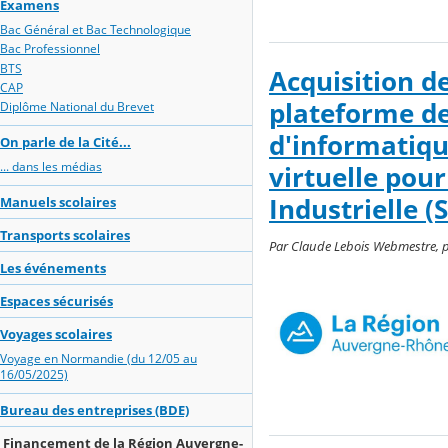
Examens
Bac Général et Bac Technologique
Bac Professionnel
BTS
Acquisition d
CAP
plateforme d
Diplôme National du Brevet
d'informatiqu
On parle de la Cité...
... dans les médias
virtuelle pour
Industrielle (
Manuels scolaires
Transports scolaires
Par Claude Lebois Webmestre, pu
Les événements
Espaces sécurisés
Voyages scolaires
Voyage en Normandie (du 12/05 au
16/05/2025)
Bureau des entreprises (BDE)
Financement de la Région Auvergne-