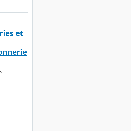
ies et
ronnerie
46