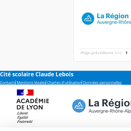
‹
Page précédente
(-/-)
1
Cité scolaire Claude Lebois
Contacts
Mentions légales
Chartes d'utilisation
Données personnelles