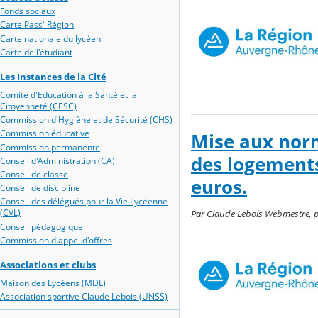
Fonds sociaux
Carte Pass' Région
Carte nationale du lycéen
Carte de l'étudiant
Les Instances de la Cité
Comité d'Education à la Santé et la
Citoyenneté (CESC)
Commission d'Hygiène et de Sécurité (CHS)
Commission éducative
Mise aux norm
Commission permanente
des logement
Conseil d'Administration (CA)
Conseil de classe
euros.
Conseil de discipline
Conseil des délégués pour la Vie Lycéenne
(CVL)
Par Claude Lebois Webmestre, pu
Conseil pédagogique
Commission d'appel d'offres
Associations et clubs
Maison des Lycéens (MDL)
Association sportive Claude Lebois (UNSS)