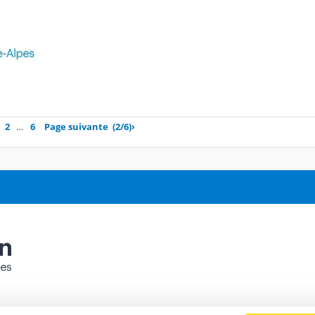
2
…
6
Page suivante
(2/6)
›