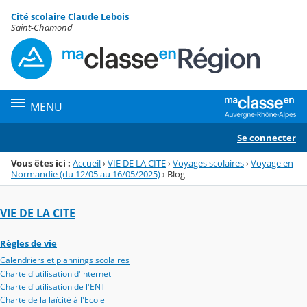
Panneau de gestion des cookies
Cité scolaire Claude Lebois
Menu de la rubrique
Contenu
Saint-Chamond
MENU
Se connecter
Vous êtes ici :
Accueil
›
VIE DE LA CITE
›
Voyages scolaires
›
Voyage en
Normandie (du 12/05 au 16/05/2025)
›
Blog
VIE DE LA CITE
Règles de vie
Calendriers et plannings scolaires
Charte d'utilisation d'internet
Charte d'utilisation de l'ENT
Charte de la laïcité à l'Ecole