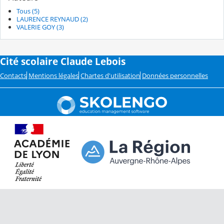
Tous (5)
LAURENCE REYNAUD (2)
VALERIE GOY (3)
Cité scolaire Claude Lebois
Contacts
Mentions légales
Chartes d'utilisation
Données personnelles