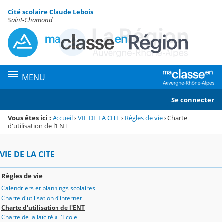
Panneau de gestion des cookies
Cité scolaire Claude Lebois
Menu de la rubrique
Contenu
Saint-Chamond
MENU
Se connecter
Vous êtes ici :
Accueil
›
VIE DE LA CITE
›
Règles de vie
›
Charte
d'utilisation de l'ENT
VIE DE LA CITE
Règles de vie
Calendriers et plannings scolaires
Charte d'utilisation d'internet
Charte d'utilisation de l'ENT
Charte de la laïcité à l'Ecole