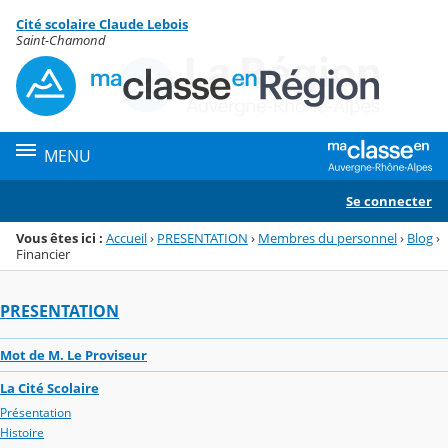
Panneau de gestion des cookies
Cité scolaire Claude Lebois
Menu de la rubrique
Contenu
Saint-Chamond
MENU
Se connecter
Vous êtes ici :
Accueil
›
PRESENTATION
›
Membres du personnel
›
Blog
›
Financier
PRESENTATION
Mot de M. Le Proviseur
La Cité Scolaire
Présentation
Histoire