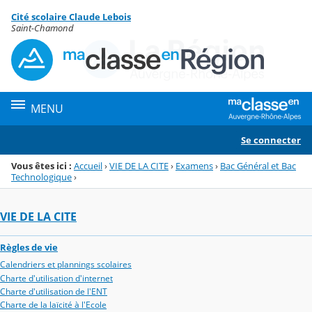
Panneau de gestion des cookies
Cité scolaire Claude Lebois
Menu de la rubrique
Contenu
Saint-Chamond
MENU
Se connecter
Vous êtes ici :
Accueil
›
VIE DE LA CITE
›
Examens
›
Bac Général et Bac
Technologique
›
VIE DE LA CITE
Règles de vie
Calendriers et plannings scolaires
Charte d'utilisation d'internet
Charte d'utilisation de l'ENT
Charte de la laïcité à l'Ecole