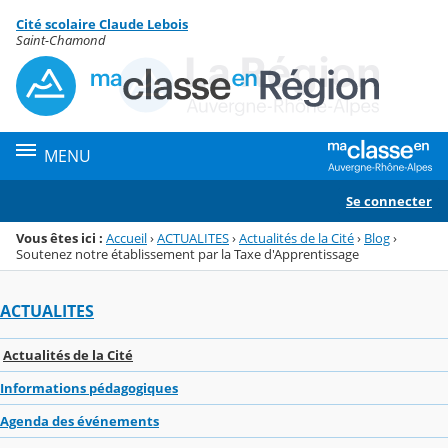
Panneau de gestion des cookies
Cité scolaire Claude Lebois
Menu de la rubrique
Contenu
Saint-Chamond
MENU
Se connecter
Vous êtes ici :
Accueil
›
ACTUALITES
›
Actualités de la Cité
›
Blog
›
Soutenez notre établissement par la Taxe d'Apprentissage
ACTUALITES
Actualités de la Cité
Informations pédagogiques
Agenda des événements