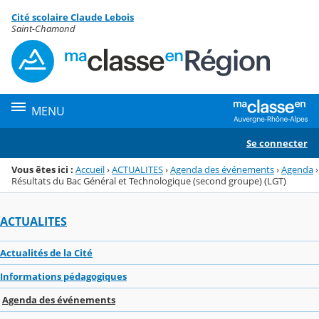
Panneau de gestion des cookies
Cité scolaire Claude Lebois
Menu de la rubrique
Contenu
Saint-Chamond
MENU
Se connecter
Vous êtes ici :
Accueil
›
ACTUALITES
›
Agenda des événements
›
Agenda
›
Résultats du Bac Général et Technologique (second groupe) (LGT)
ACTUALITES
Actualités de la Cité
Informations pédagogiques
Agenda des événements