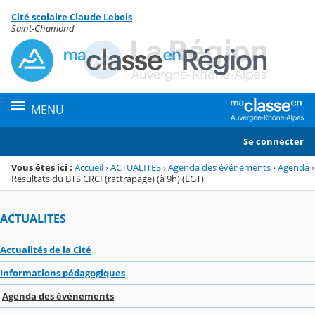
Panneau de gestion des cookies
Cité scolaire Claude Lebois
Menu de la rubrique
Contenu
Saint-Chamond
MENU
Se connecter
Vous êtes ici :
Accueil
›
ACTUALITES
›
Agenda des événements
›
Agenda
›
Résultats du BTS CRCI (rattrapage) (à 9h) (LGT)
ACTUALITES
Actualités de la Cité
Informations pédagogiques
Agenda des événements