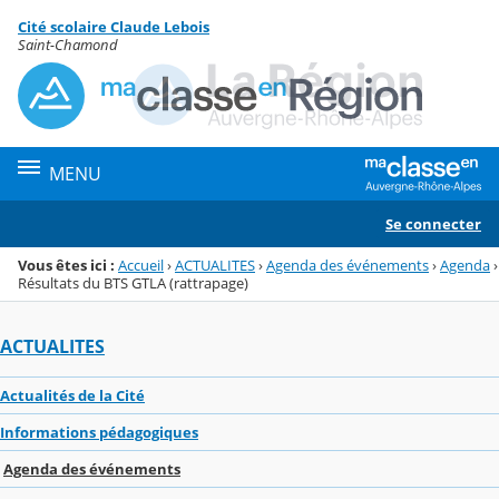
Panneau de gestion des cookies
Cité scolaire Claude Lebois
Menu de la rubrique
Contenu
Saint-Chamond
MENU
Se connecter
Vous êtes ici :
Accueil
›
ACTUALITES
›
Agenda des événements
›
Agenda
›
Résultats du BTS GTLA (rattrapage)
ACTUALITES
Actualités de la Cité
Informations pédagogiques
Agenda des événements