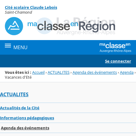
Panneau de gestion des cookies
Cité scolaire Claude Lebois
Menu de la rubrique
Contenu
Saint-Chamond
MENU
Se connecter
Vous êtes ici :
Accueil
›
ACTUALITES
›
Agenda des événements
›
Agenda
›
Vacances d'Eté
ACTUALITES
Actualités de la Cité
Informations pédagogiques
Agenda des événements