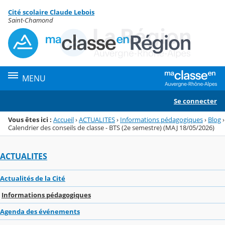
Panneau de gestion des cookies
Cité scolaire Claude Lebois
Menu de la rubrique
Contenu
Saint-Chamond
MENU
Se connecter
Vous êtes ici :
Accueil
›
ACTUALITES
›
Informations pédagogiques
›
Blog
›
Calendrier des conseils de classe - BTS (2e semestre) (MAJ 18/05/2026)
ACTUALITES
Actualités de la Cité
Informations pédagogiques
Agenda des événements