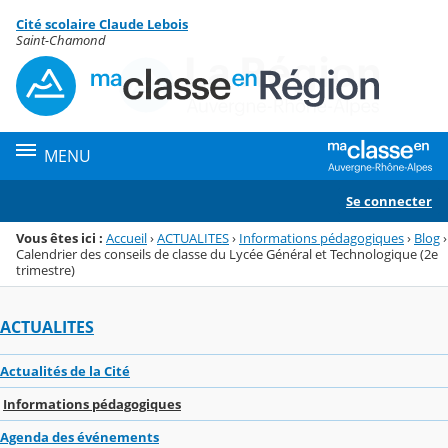
Panneau de gestion des cookies
Cité scolaire Claude Lebois
Menu de la rubrique
Contenu
Saint-Chamond
MENU
Se connecter
Vous êtes ici :
Accueil
›
ACTUALITES
›
Informations pédagogiques
›
Blog
›
Calendrier des conseils de classe du Lycée Général et Technologique (2e
trimestre)
ACTUALITES
Actualités de la Cité
Informations pédagogiques
Agenda des événements