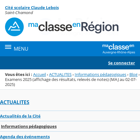
Panneau de gestion des cookies
Cité scolaire Claude Lebois
Menu de la rubrique
Contenu
Saint-Chamond
MENU
Se connecter
Vous êtes ici :
Accueil
›
ACTUALITES
›
Informations pédagogiques
›
Blog
›
Examens 2025 (affichage des résultats, relevés de notes) (MAJ au 02-07-
2025)
ACTUALITES
Actualités de la Cité
Informations pédagogiques
Agenda des événements