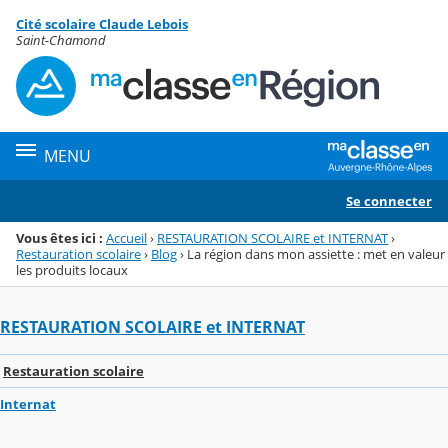
Panneau de gestion des cookies
Cité scolaire Claude Lebois
Menu de la rubrique
Contenu
Saint-Chamond
MENU
Se connecter
Vous êtes ici :
Accueil
›
RESTAURATION SCOLAIRE et INTERNAT
›
Restauration scolaire
›
Blog
›
La région dans mon assiette : met en valeur
les produits locaux
RESTAURATION SCOLAIRE et INTERNAT
Restauration scolaire
Internat